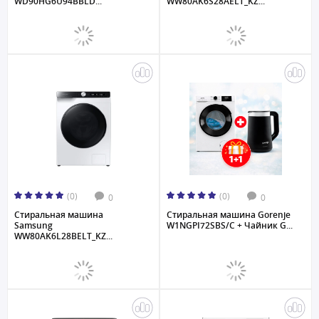
WD90HG6U94BBLD...
WW80AK6S28AELT_KZ...
(0)
(0)
0
0
Стиральная машина
Стиральная машина Gorenje
Samsung
W1NGPI72SBS/C + Чайник G...
WW80AK6L28BELT_KZ...