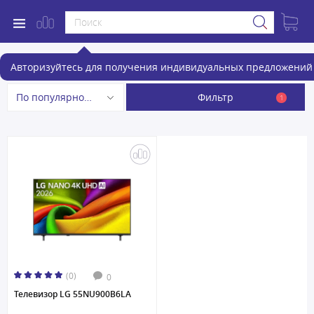
Телевизоры c VA матрицей
Авторизуйтесь для получения индивидуальных предложений 
Фильтр
По популярности
1
(0)
0
Телевизор LG 55NU900B6LA