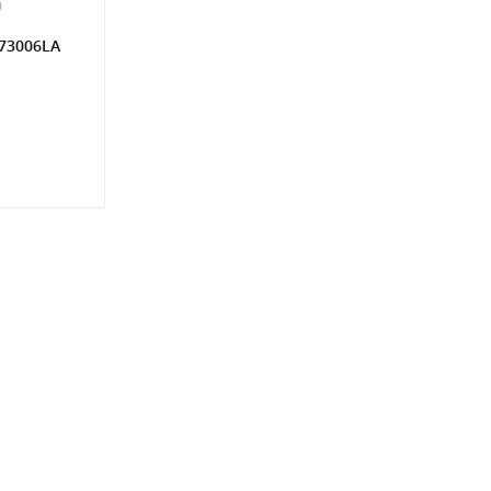
0
73006LA