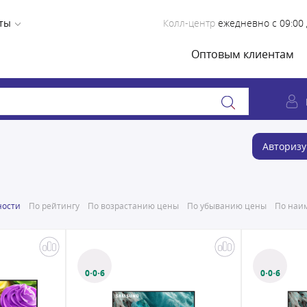
ты
Колл-центр
ежедневно с 09:00 
Оптовым клиентам
Авторизу
ности
По рейтингу
По возрастанию цены
По убыванию цены
По наим
0·0·6
0·0·6