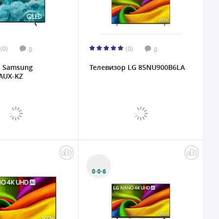
(0)
(0)
0
0
р Samsung
Телевизор LG 85NU900B6LA
AUX-KZ
0·0·6