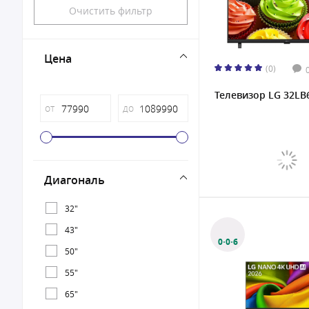
Очистить фильтр
Цена
(0)
Телевизор LG 32LB
от
до
Диагональ
32"
43"
0·0·6
50"
55"
65"