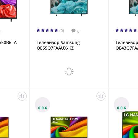
(0)
0
0
650B6LA
Телевизор Samsung
Телевизо
QE55Q7FAAUX-KZ
QE43Q7FA
0·0·6
0·0·6