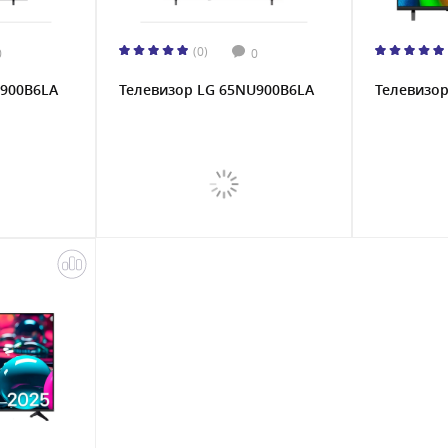
(0)
0
0
U900B6LA
Телевизор LG 65NU900B6LA
Телевизо