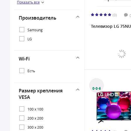
Показать все
75"
85"
(0)
Производитель
Телевизор LG 75N
Samsung
LG
Wi-Fi
Есть
0·0·6
Размер крепления
VESA
100 x 100
200 x 200
300 x 200