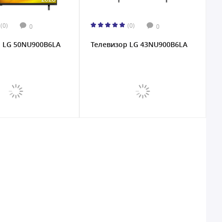
(0)
(0)
0
0
р LG 50NU900B6LA
Телевизор LG 43NU900B6LA