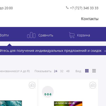
до 20:00
+7 (727) 346 33 33
Контакты
Войти
Сравнить
Корзина
йтесь для получения индивидуальных предложений и скидок
енованию(от А до Я)
Показывать:
24
32
48
Вид:
0·0·6