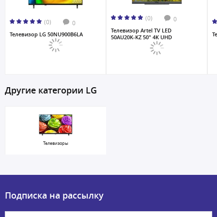
(0)
0
(0)
0
Телевизор Artel TV LED
Телевизор LG 50NU900B6LA
Т
50AU20K-KZ 50" 4K UHD
Другие категории LG
Телевизоры
Подписка на рассылку