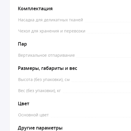
Комплектация
Насадка для деликатных тканей
Чехол для хранения и перевозки
Пар
Вертикальное отпаривание
Размеры, габариты и вес
Высота (без упаковки), см
Вес (без упаковки), кг
Цвет
Основной цвет
Другие параметры