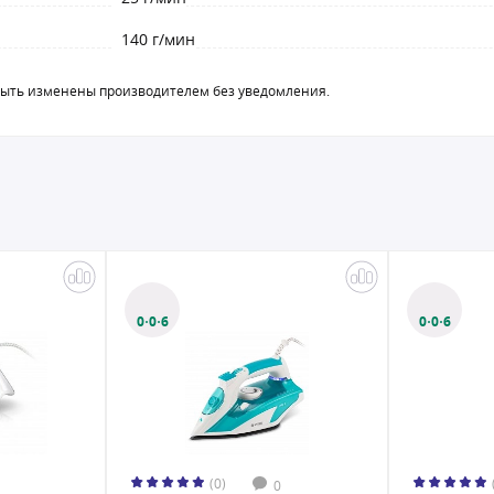
140 г/мин
быть изменены производителем без уведомления.
0·0·6
0·0·6
(0)
0