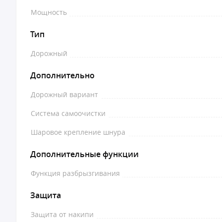
Мощность
Тип
Дорожный
Дополнительно
Дорожный вариант
Система самоочистки
Шаровое крепление шнура
Дополнительные функции
Функция разбрызгивания
Защита
Защита от накипи