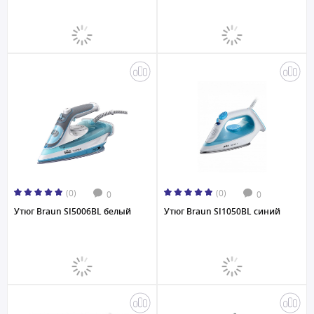
(0)
(0)
0
0
Утюг Braun SI5006BL белый
Утюг Braun SI1050BL синий