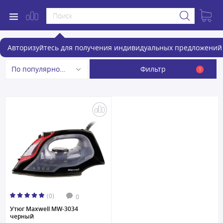
Утюги
Авторизуйтесь для получения индивидуальных предложений 
Фильтр
По популярности
1
(0)
0
Утюг Maxwell MW-3034
черный