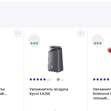
0·0·6
0·0·6
(0)
0
уха
Увлажнитель воздуха
Увлажнит
й...
Kyvol EA200
Redmond 
черный...