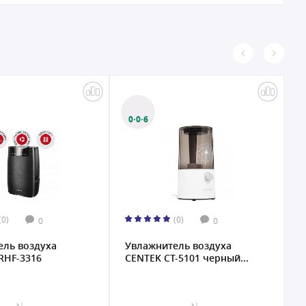
0·0·6
(0)
(0)
0
0
ель воздуха
Увлажнитель воздуха
У
RHF-3316
CENTEK CT-5101 черный...
K