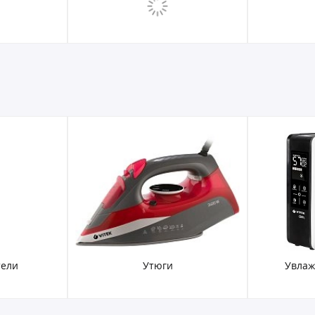
тели
Утюги
Увлаж