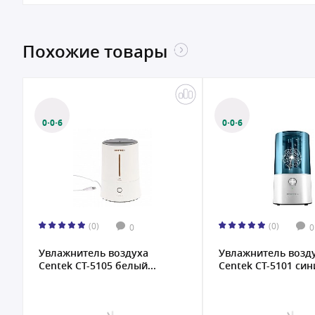
Похожие товары
0·0·6
0·0·6
(0)
(0)
0
0
Увлажнитель воздуха
Увлажнитель возд
Centek СТ-5105 белый...
Centek СТ-5101 сини