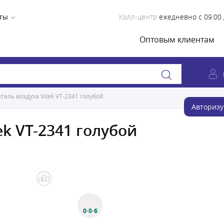
ты
Колл-центр
ежедневно с 09:00 
Оптовым клиентам
ель воздуха Vitek VT-2341 голубой
Авторизу
k VT-2341 голубой
0·0·6