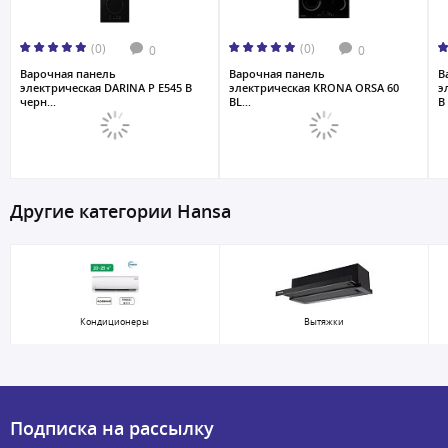
(0)
(0)
0
0
Варочная панель
Варочная панель
В
электрическая DARINA P E545 B
электрическая KRONA ORSA 60
э
черн...
BL...
B 
Другие категории Hansa
Кондиционеры
Вытяжки
Подписка на рассылку