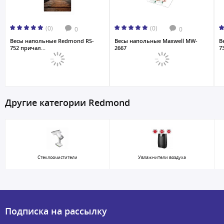
(0)
(0)
0
0
Весы напольные Redmond RS-
Весы напольные Maxwell MW-
В
752 причал...
2667
7
Другие категории Redmond
Стеклоочистители
Увлажнители воздуха
Подписка на рассылку