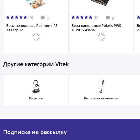
(0)
(0)
0
0
Весы напольные Redmond RS-
Весы напольные Polaris PWS
В
733 серые
1879DG Asana
2
Другие категории Vitek
Пылесосы
Вертикальные пылесосы
Подписка на рассылку