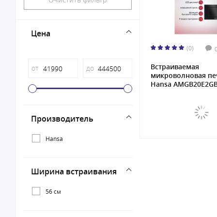
Цена
(0)
Встраиваемая
от
до
микроволновая пе
Hansa AMGB20E2GB 
Производитель
Hansa
Ширина встраивания
56 см