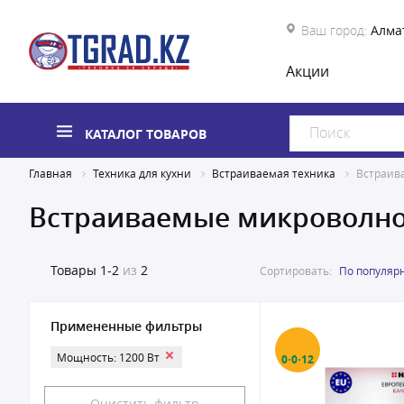
Ваш город:
Алма
Акции
КАТАЛОГ ТОВАРОВ
Главная
Техника для кухни
Встраиваемая техника
Встраив
Встраиваемые микроволн
Товары
1-2
из
2
Сортировать:
По популяр
Примененные фильтры
Мощность: 1200 Вт
0·0·12
Очистить фильтр