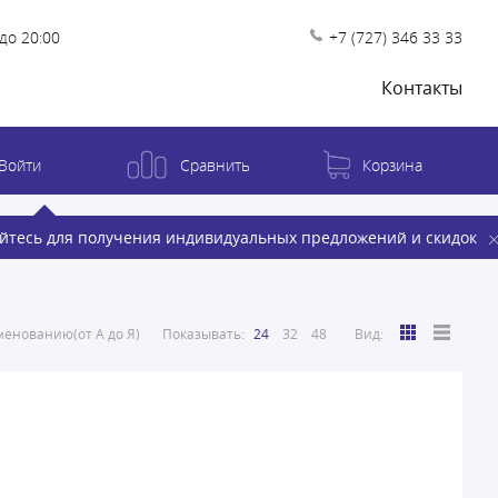
до 20:00
+7 (727) 346 33 33
Контакты
Войти
Сравнить
Корзина
йтесь для получения индивидуальных предложений и скидок
енованию(от А до Я)
Показывать:
24
32
48
Вид: