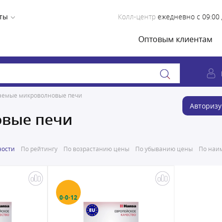
ты
Колл-центр
ежедневно с 09:00 
Оптовым клиентам
аемые микроволновые печи
Авторизу
овые печи
ности
По рейтингу
По возрастанию цены
По убыванию цены
По наим
0·0·12