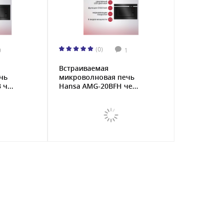
(0)
0
1
Встраиваемая
чь
микроволновая печь
ч...
Hansa AMG-20BFH че...