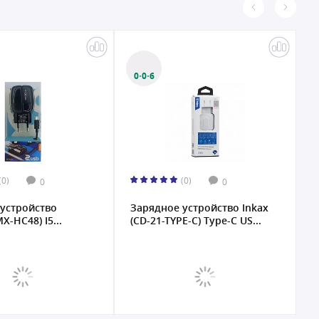
0·0·6
(0)
(0)
0
0
устройство
Зарядное устройство Inkax
З
-HC48) I5...
(CD-21-TYPE-C) Type-C US...
(