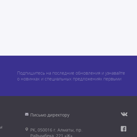
Подпишитесь на последние обновления и узнавайте
о новинках и специальных предложениях первыми
Письмо директору
ы
РК, 050016 г. Алматы, пр.
Райымбека, 221 «Ж»