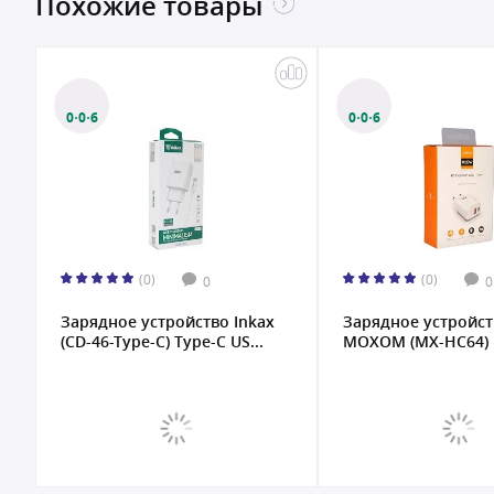
Похожие товары
0·0·6
0·0·6
(0)
(0)
0
0
Зарядное устройство Inkax
Зарядное устройст
(CD-46-Type-C) Type-C US...
MOXOM (MX-HC64)