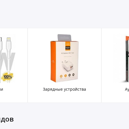
ли
Зарядные устройства
А
ндов