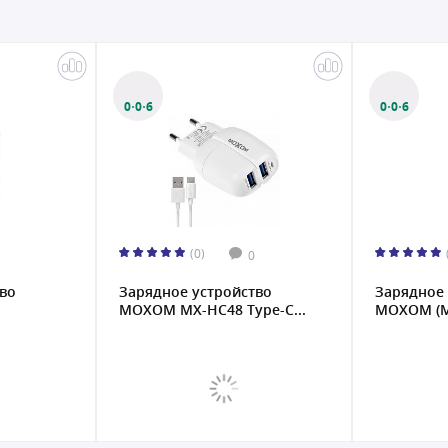
0·0·6
0·0·6
(0)
0
во
Зарядное устройство
Зарядное 
MOXOM MX-HC48 Type-C...
MOXOM (MX