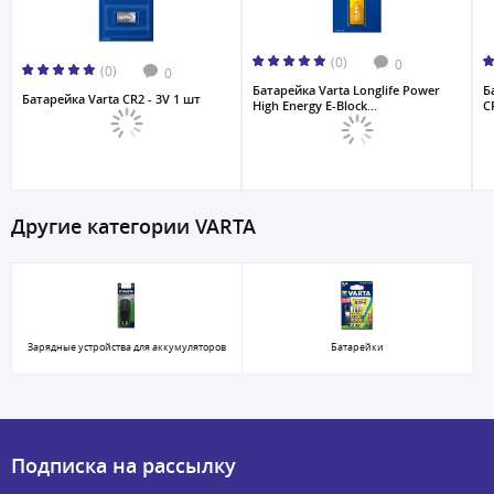
(0)
0
(0)
0
Батарейка Varta Longlife Power
Б
Батарейка Varta CR2 - 3V 1 шт
High Energy E-Block...
C
Другие категории VARTA
Зарядные устройства для аккумуляторов
Батарейки
Подписка на рассылку