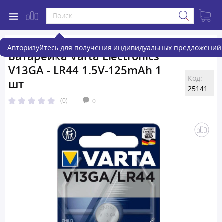
Авторизуйтесь для получения индивидуальных предложений 
Батарейка Varta Electronics
V13GA - LR44 1.5V-125mAh 1
Код:
шт
25141
(0)
0