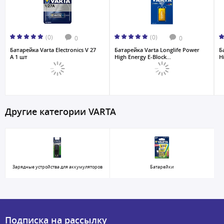
(0)
(0)
0
0
Батарейка Varta Electronics V 27
Батарейка Varta Longlife Power
Б
A 1 шт
High Energy E-Block...
H
Другие категории VARTA
Зарядные устройства для аккумуляторов
Батарейки
Подписка на рассылку