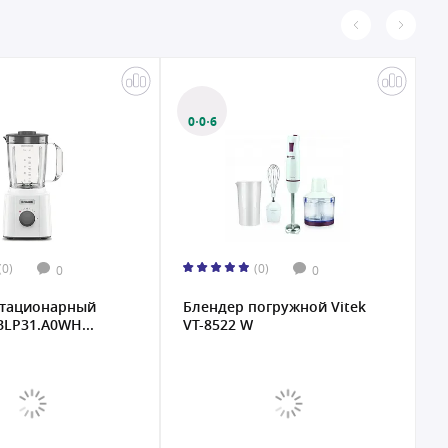
0·0·6
(0)
(0)
0
0
стационарный
Блендер погружной Vitek
Б
LP31.A0WH...
VT-8522 W
C