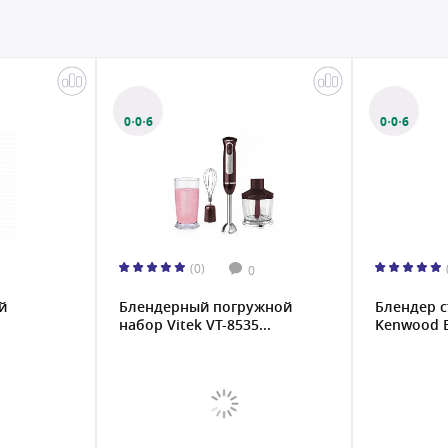
0·0·6
0·0·6
(0)
0
й
Блендерный погружной
Блендер 
набор Vitek VT-8535...
Kenwood B