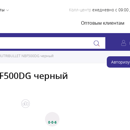
ты
Колл-центр
ежедневно с 09:00 
Оптовым клиентам
NUTRIBULLET NBF500DG черный
Авторизу
BF500DG черный
0·0·6