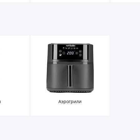
ы
Аэрогрили