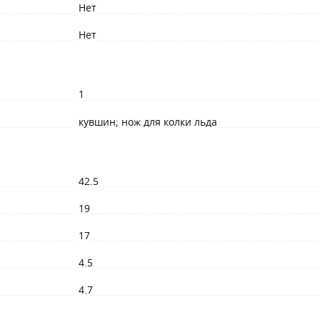
Нет
Нет
1
кувшин; нож для колки льда
42.5
19
17
4.5
4.7