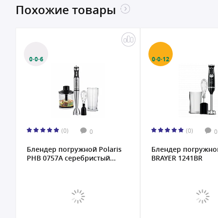
Похожие товары
0·0·6
0·0·12
(0)
(0)
0
0
Блендер погружной Polaris
Блендер погружно
PHB 0757A серебристый...
BRAYER 1241BR