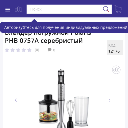
Авторизуйтесь для получения индивидуальных предложений 
Блендер погружной Polaris
PHB 0757A серебристый
Код:
(0)
0
12176