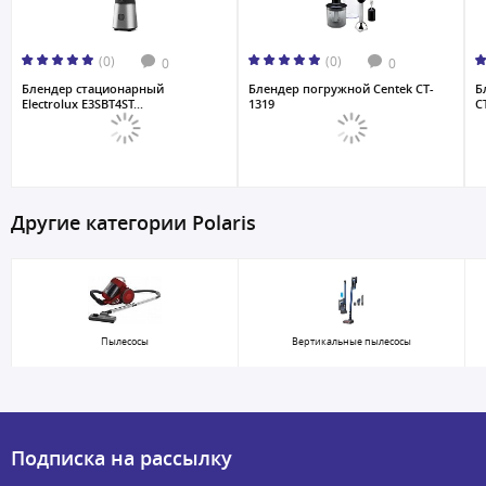
(0)
(0)
0
0
Блендер стационарный
Блендер погружной Centek CT-
Б
Electrolux E3SBT4ST...
1319
CT
Другие категории Polaris
Пылесосы
Вертикальные пылесосы
Подписка на рассылку