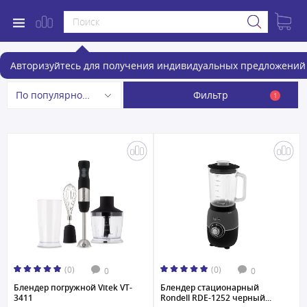
Блендеры
Авторизуйтесь для получения индивидуальных предложений 
Фильтр
По популярности
1
(0)
(0)
0
0
Блендер погружной Vitek VT-
Блендер стационарный
3411
Rondell RDE-1252 черный...