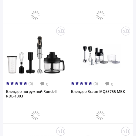
(0)
(0)
0
0
Блендер погружной Rondell
Блендер Braun MQ55755 MBK
RDE-1303