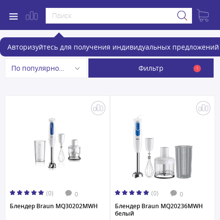
Блендеры
Авторизуйтесь для получения индивидуальных предложений 
Фильтр
По популярности
1
(0)
(0)
0
0
Блендер Braun MQ30202MWH
Блендер Braun MQ20236MWH
белый