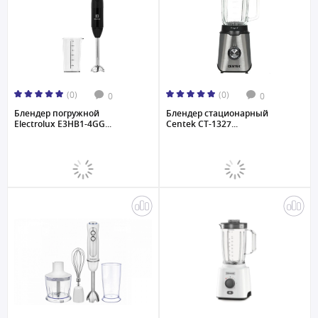
(0)
(0)
0
0
Блендер погружной
Блендер стационарный
Electrolux E3HB1-4GG...
Centek CT-1327...