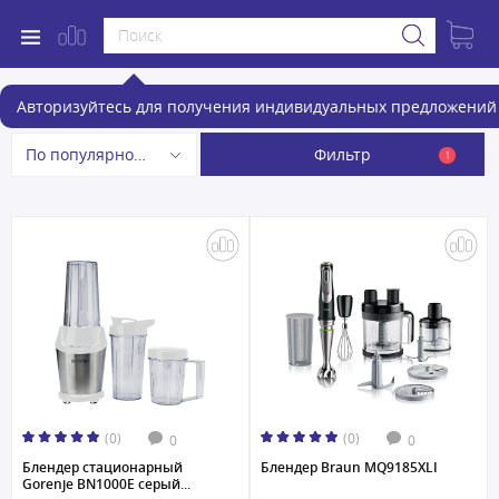
Блендеры
Авторизуйтесь для получения индивидуальных предложений 
Фильтр
По популярности
1
(0)
(0)
0
0
Блендер стационарный
Блендер Braun MQ9185XLI
Gorenje BN1000E серый...