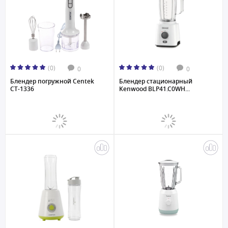
(0)
(0)
0
0
Блендер погружной Centek
Блендер стационарный
CT-1336
Kenwood BLP41.C0WH...