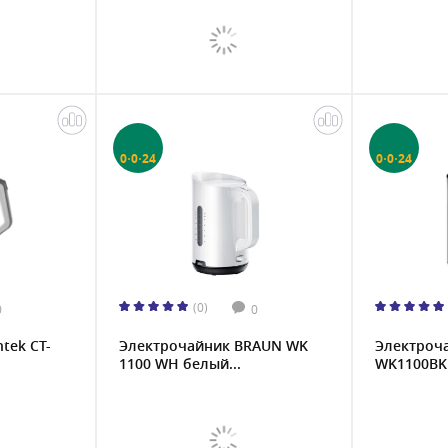
0·0·24
0·0·24
(0)
0
0
tek CT-
Электрочайник BRAUN WK
Электроч
1100 WH белый...
WK1100BK 