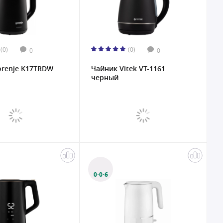
(0)
(0)
0
0
orenje K17TRDW
Чайник Vitek VT-1161
черный
0·0·6