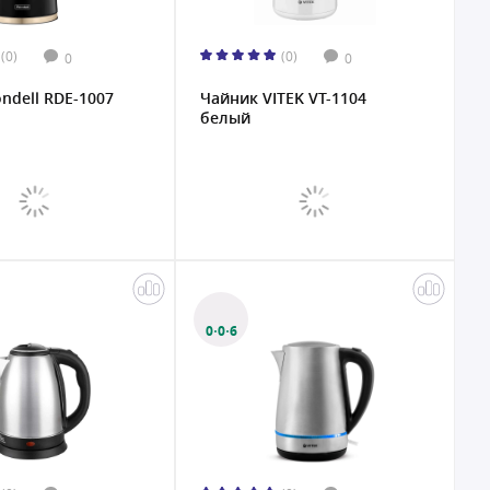
(0)
(0)
0
0
ndell RDE-1007
Чайник VITEK VT-1104
белый
0·0·6