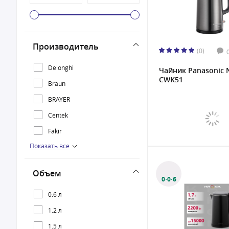
Производитель
(0)
Delonghi
Чайник Panasonic 
CWK51
Braun
BRAYER
Centek
Fakir
Показать все
Galaxy
Gorenje
Объем
Kenwood
0·0·6
Kitfort
0.6 л
KRONA
1.2 л
Oasis
1.5 л