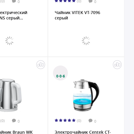
(0)
(0)
0
0
лектрический
Чайник VITEK VT-7096
NS серый...
серый
0·0·6
(0)
(0)
0
0
айник Braun WK
Электрочайник Centek CT-