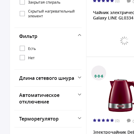
(0)
Закрытая спираль
Скрытый нагревательный
Чайник электриче
элемент
Galaxy LINE GL0334 
Фильтр
Есть
Нет
0·0·6
Длина сетевого шнура
Автоматическое
отключение
Терморегулятор
(0)
Электрочайник De