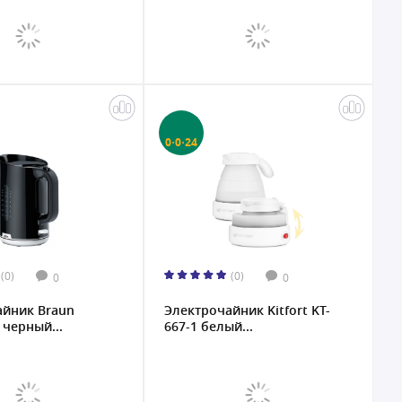
0·0·24
(0)
(0)
0
0
айник Braun
Электрочайник Kitfort KT-
черный...
667-1 белый...