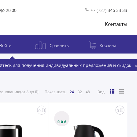
до 20:00
+7 (727) 346 33 33
Контакты
Войти
Сравнить
Корзина
йтесь для получения индивидуальных предложений и скидок
енованию(от А до Я)
Показывать:
24
32
48
Вид:
0·0·6