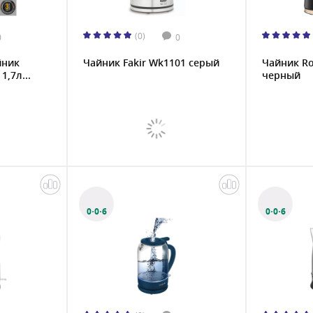
(0)
0
0
йник
Чайник Fakir Wk1101 серый
Чайник Ro
1,7л...
черный
0·0·6
0·0·6