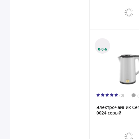
0·0·6
(0)
Электрочайник Cen
0024 серый