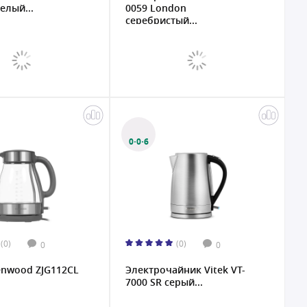
елый...
0059 London
серебристый...
0·0·6
(0)
(0)
0
0
enwood ZJG112CL
Электрочайник Vitek VT-
7000 SR серый...