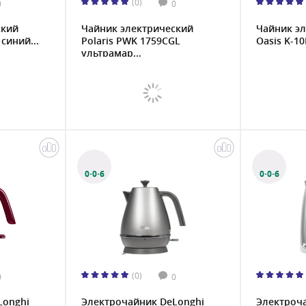
(0)
0
0
ский
Чайник электрический
Чайник э
синий...
Polaris PWK 1759CGL
Oasis K-10
ультрамар...
0·0·6
0·0·6
(0)
0
0
Longhi
Электрочайник DeLonghi
Электроч