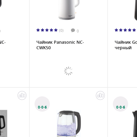
(0)
0
0
NC-
Чайник Panasonic NC-
Чайник G
CWK50
черный
0·0·6
0·0·6