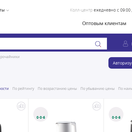
ты
Колл-центр
ежедневно с 09:00 
Оптовым клиентам
трочайники
Авторизу
ности
По рейтингу
По возрастанию цены
По убыванию цены
По наим
0·0·6
0·0·6