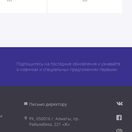
Подпишитесь на последние обновления и узнавайте
о новинках и специальных предложениях первыми
Письмо директору
ы
РК, 050016 г. Алматы, пр.
Райымбека, 221 «Ж»