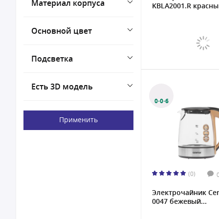
Материал корпуса
KBLA2001.R красный
Основной цвет
Подсветка
Есть 3D модель
0·0·6
Применить
(0)
Электрочайник Cen
0047 бежевый...