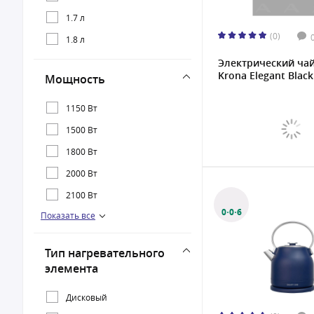
Panasonic
1.7 л
(0)
Polaris
1.8 л
Rondell
Электрический ча
Krona Elegant Black 
Мощность
Vitek
1150 Вт
1500 Вт
1800 Вт
2000 Вт
2100 Вт
0·0·6
Показать все
2150 Вт
2200 Вт
Тип нагревательного
элемента
Дисковый