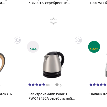
...
KBI2001.S серебристый...
1500 WH б
0·0·6
0·0·24
(0)
0
0
tek CT-
Электрочайник Polaris
Чайник K
PWK 1843CA серебристый...