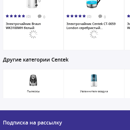
(0)
(0)
0
0
Электрочайник Braun
Электрочайник Centek CT-0059
Э
WK3100WH белый
London серебристый...
W
Другие категории Centek
Пылесосы
Увлажнители воздуха
Подписка на рассылку