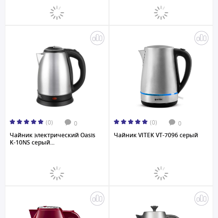
(0)
(0)
0
0
Чайник электрический Oasis
Чайник VITEK VT-7096 серый
K-10NS серый...