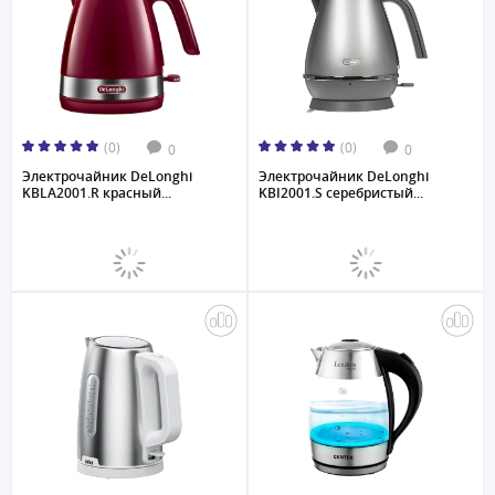
(0)
(0)
0
0
Электрочайник DeLonghi
Электрочайник DeLonghi
KBLA2001.R красный...
KBI2001.S серебристый...