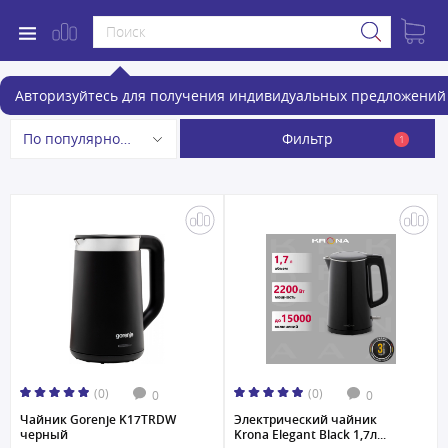
Электрочайники
Авторизуйтесь для получения индивидуальных предложений 
Фильтр
По популярности
1
(0)
(0)
0
0
Чайник Gorenje K17TRDW
Электрический чайник
черный
Krona Elegant Black 1,7л...