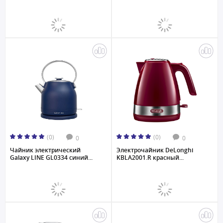
(0)
(0)
0
0
Чайник электрический
Электрочайник DeLonghi
Galaxy LINE GL0334 синий...
KBLA2001.R красный...