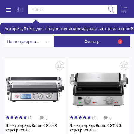
Электрогрили
Авторизуйтесь для получения индивидуальных предложений 
Фильтр
По популярности
1
(0)
(0)
0
0
Электрогриль Braun CG9043
Электрогриль Braun CG7020
серебристый...
серебристый...