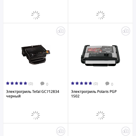
(0)
(0)
0
0
Электрогриль Tefal GC712834
Электрогриль Polaris PGP
черный
1502