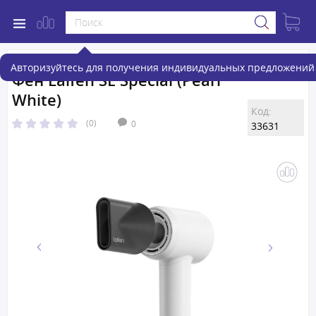
Авторизуйтесь для получения индивидуальных предложений 
Фен Laifen SE Special (Pearl
White)
Код:
(0)
0
33631