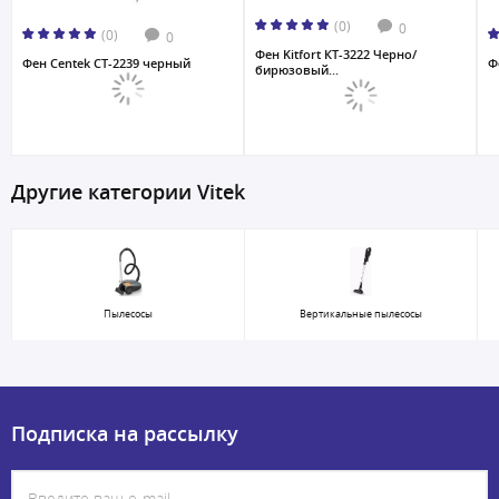
(0)
0
(0)
0
Фен Kitfort КТ-3222 Черно/
Фен Centek CT-2239 черный
Ф
бирюзовый...
Другие категории Vitek
Пылесосы
Вертикальные пылесосы
Подписка на рассылку