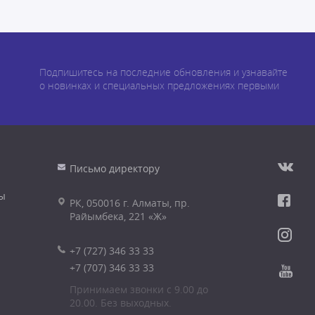
Подпишитесь на последние обновления и узнавайте
о новинках и специальных предложениях первыми
Письмо директору
ы
РК, 050016 г. Алматы, пр.
Райымбека, 221 «Ж»
+7 (727) 346 33 33
+7 (707) 346 33 33
Принимаем звонки с 9.00 до
20.00. Без выходных.