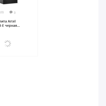
(0)
0
лита Artel
-E черная...