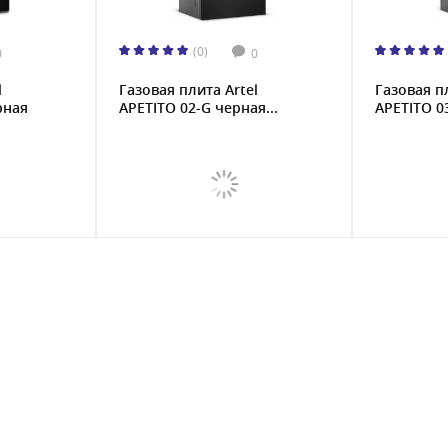
(0)
0
0
l
Газовая плита Artel
Газовая п
рная
APETITO 02-G черная...
APETITO 03