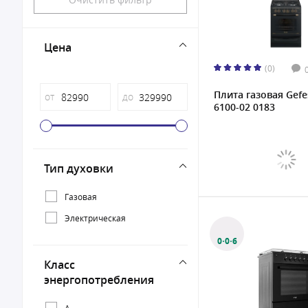
Цена
(0)
Плита газовая Gefe
от
до
6100-02 0183
Тип духовки
Газовая
Электрическая
0·0·6
Класс
энергопотребления
A