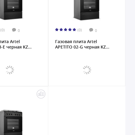
(0)
(0)
0
0
лита Artel
Газовая плита Artel
-E черная KZ...
APETITO 02-G черная KZ...