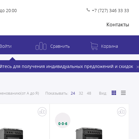
до 20:00
+7 (727) 346 33 33
Контакты
Войти
Сравнить
Корзина
йтесь для получения индивидуальных предложений и скидок
енованию(от А до Я)
Показывать:
24
32
48
Вид:
0·0·6