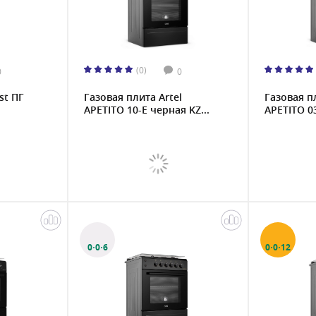
(0)
0
0
st ПГ
Газовая плита Artel
Газовая п
APETITO 10-E черная KZ...
APETITO 03
0·0·6
0·0·12