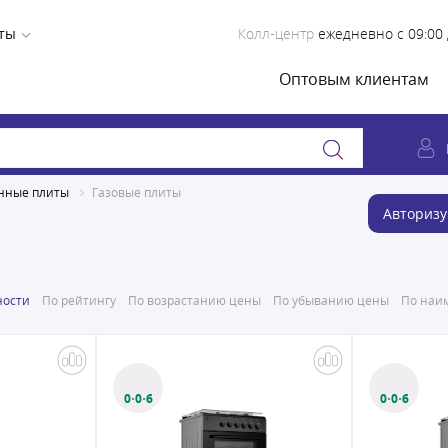
ты
Колл-центр
ежедневно с 09:00 
Оптовым клиентам
нные плиты
Газовые плиты
Авторизу
ности
По рейтингу
По возрастанию цены
По убыванию цены
По наим
0·0·6
0·0·6