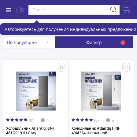
Холодильники
Авторизуйтесь для получения индивидуальных предложений 
Фильтр
По популярности
1
(0)
(0)
0
0
Холодильник Atlantiq ISNF
Холодильник Atlantiq ITNF
481GR191U Gray
49XI224 U стальной...