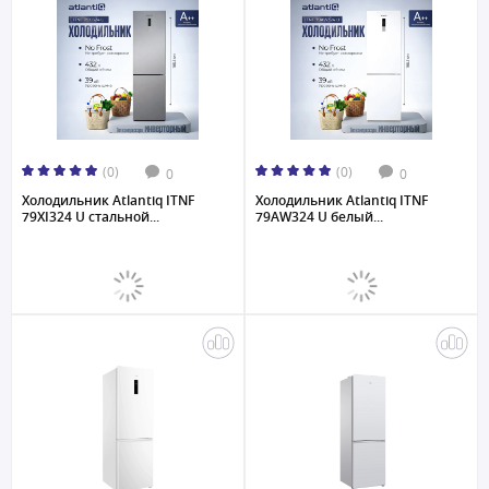
(0)
(0)
0
0
Холодильник Atlantiq ITNF
Холодильник Atlantiq ITNF
79XI324 U стальной...
79AW324 U белый...