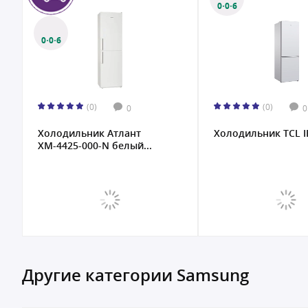
0·0·6
0·0·6
(0)
(0)
0
0
Холодильник Атлант
Холодильник TCL I
ХМ-4425-000-N белый...
Другие категории Samsung