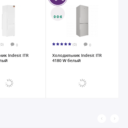
0·0·6
(0)
(0)
0
0
ик Indesit ITR
Холодильник Indesit ITR
Х
елый
4180 W белый
M