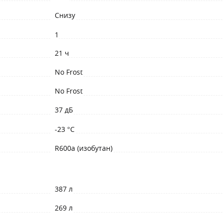
Снизу
1
21 ч
No Frost
No Frost
37 дБ
-23 °C
R600a (изобутан)
387 л
269 л