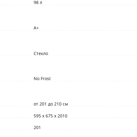
98 л
A+
Стекло
No Frost
от 201 до 210 см
595 х 675 х 2010
201