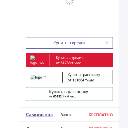
Купить в кредит
Купить в кредит
от
51788
₸/
мес.
Купить в рассрочку
от
131664
₸/
мес.
Купить в рассрочку
от
65832
₸ x 6 мес.
Самовывоз
БЕСПЛАТНО
Завтра