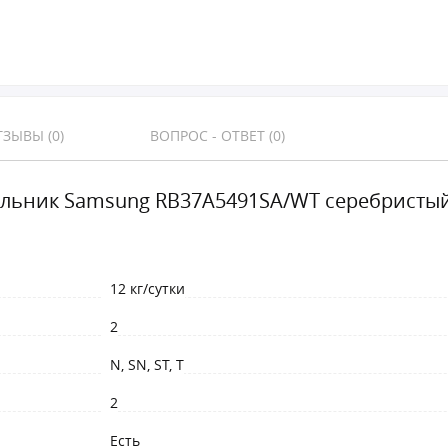
ЗЫВЫ (0)
ВОПРОС - ОТВЕТ (0)
льник Samsung RB37A5491SA/WT серебристы
12 кг/сутки
2
N, SN, ST, T
2
Есть