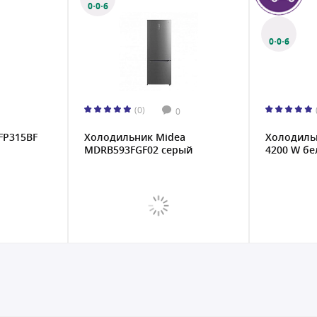
0·0·6
0·0·6
(0)
0
FP315BF
Холодильник Midea
Холодильн
MDRB593FGF02 серый
4200 W б