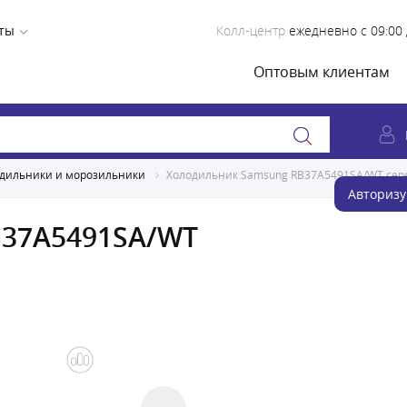
ты
Колл-центр
ежедневно с 09:00 
Оптовым клиентам
дильники и морозильники
Холодильник Samsung RB37A5491SA/WT сер
Авторизу
B37A5491SA/WT