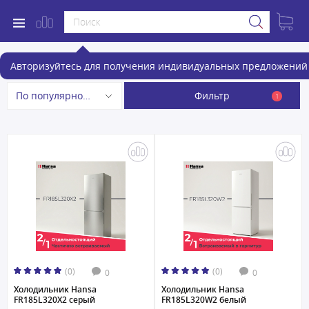
Холодильники
Авторизуйтесь для получения индивидуальных предложений 
Фильтр
По популярности
1
(0)
(0)
0
0
Холодильник Hansa
Холодильник Hansa
FR185L320X2 серый
FR185L320W2 белый