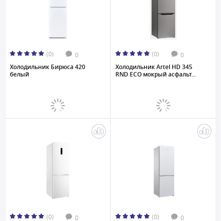
(0)
(0)
0
0
Холодильник Бирюса 420
Холодильник Artel HD 345
белый
RND ECO мокрый асфальт...
(0)
(0)
0
0