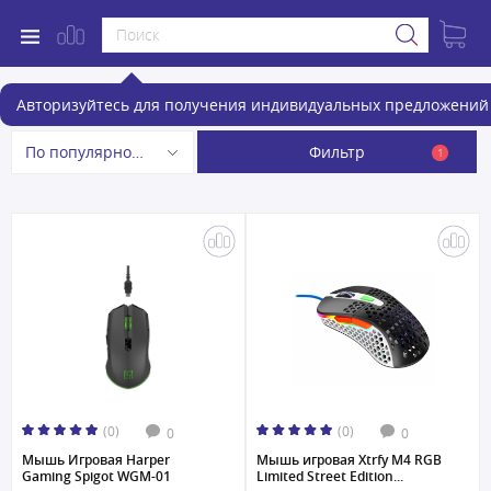
Игровые мыши
Авторизуйтесь для получения индивидуальных предложений 
Фильтр
По популярности
1
(0)
(0)
0
0
Мышь Игровая Harper
Мышь игровая Xtrfy M4 RGB
Gaming Spigot WGM-01
Limited Street Edition...