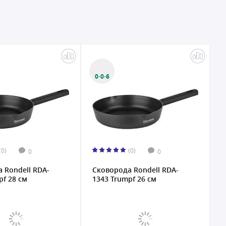
0·0·6
(0)
(0)
0
0
 Rondell RDA-
Сковорода Rondell RDA-
pf 28 см
1343 Trumpf 26 см