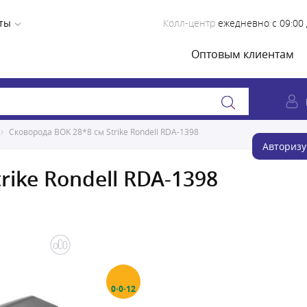
ты
Колл-центр
ежедневно с 09:00 
Оптовым клиентам
Сковорода BOK 28*8 см Strike Rondell RDA-1398
Авторизу
rike Rondell RDA-1398
0·0·12