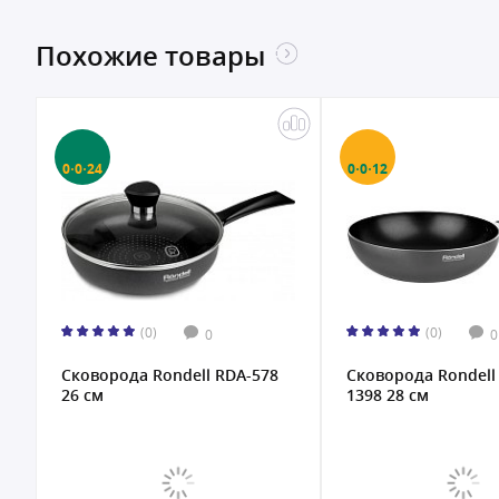
Похожие товары
0·0·24
0·0·12
(0)
(0)
0
0
Сковорода Rondell RDA-578
Сковорода Rondell
26 см
1398 28 см