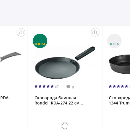
0·0·24
0·0·6
(0)
0
 RDA-
Сковорода блинная
Сковорода
Rondell RDA-274 22 см...
1344 Trum