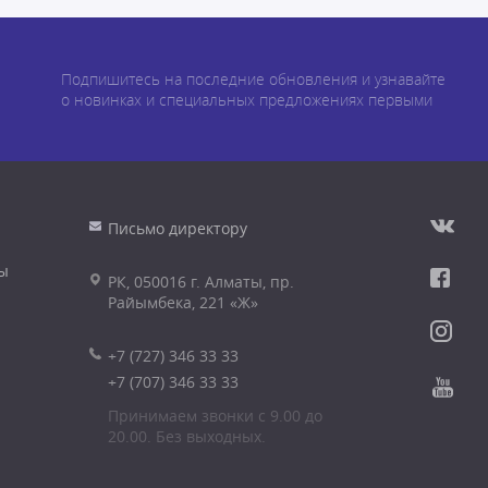
Подпишитесь на последние обновления и узнавайте
о новинках и специальных предложениях первыми
Письмо директору
ы
РК, 050016 г. Алматы, пр.
Райымбека, 221 «Ж»
+7 (727) 346 33 33
+7 (707) 346 33 33
Принимаем звонки с 9.00 до
20.00. Без выходных.