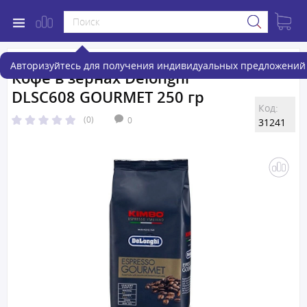
Авторизуйтесь для получения индивидуальных предложений 
Кофе в зернах Delonghi
DLSC608 GOURMET 250 гр
Код:
(0)
0
31241