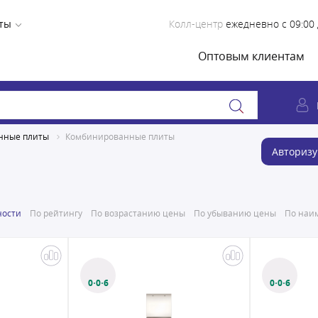
ты
Колл-центр
ежедневно с 09:00 
Оптовым клиентам
нные плиты
Комбинированные плиты
Авторизу
ности
По рейтингу
По возрастанию цены
По убыванию цены
По наим
0·0·6
0·0·6