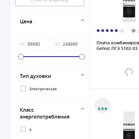
Цена
(0)
Плита комбиниров
от
до
Gefest ПГЭ 5102-03 
Тип духовки
Электрическая
0·0·6
Класс
энергопотребления
A