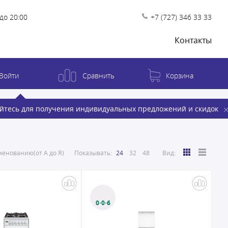
до 20:00
+7 (727) 346 33 33
Контакты
Войти
Сравнить
Корзина
йтесь для получения индивидуальных предложений и скидок
енованию(от А до Я)
Показывать:
24
32
48
Вид:
0·0·6