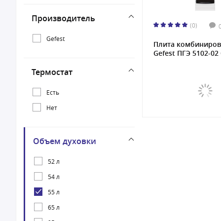
Производитель
(0)
Gefest
Плита комбиниров
Gefest ПГЭ 5102-02 
Термостат
Есть
Нет
Объем духовки
52 л
54 л
55 л
65 л