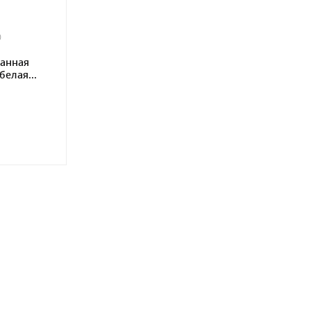
0
анная
белая...