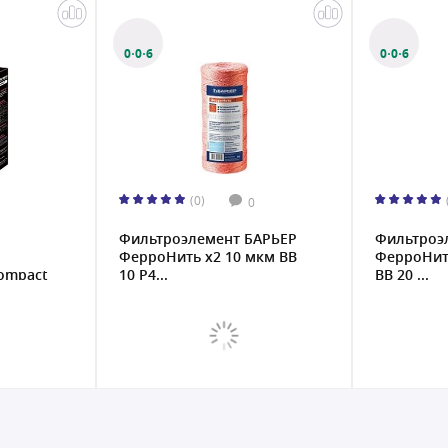
0·0·6
0·0·6
(0)
0
Фильтроэлемент БАРЬЕР
Фильтроэ
ФерроНить х2 10 мкм BB
ФерроНит
ompact
10 Р4...
BB 20 ...