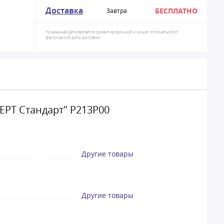
Доставка
БЕСПЛАТНО
Завтра
*Указанная дата является ориентировочной и может отличаться от
фактической даты доставки
РТ Стандарт" Р213Р00
Другие товары
Другие товары