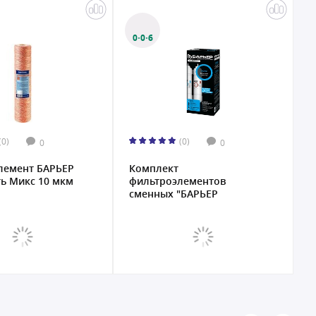
0·0·6
(0)
(0)
0
0
лемент БАРЬЕР
Комплект
К
ь Микс 10 мкм
фильтроэлементов
ф
сменных "БАРЬЕР
с
WaterFor...
..