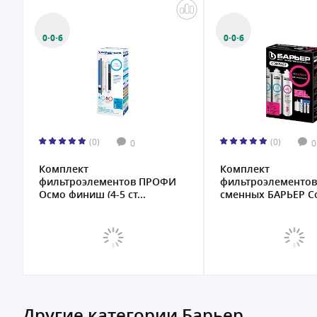
0·0·6
0·0·6
(0)
(0)
0
0
Комплект
Комплект
фильтроэлементов ПРОФИ
фильтроэлементов
Осмо финиш (4-5 ст...
сменных БАРЬЕР C
O...
Другие категории Барьер