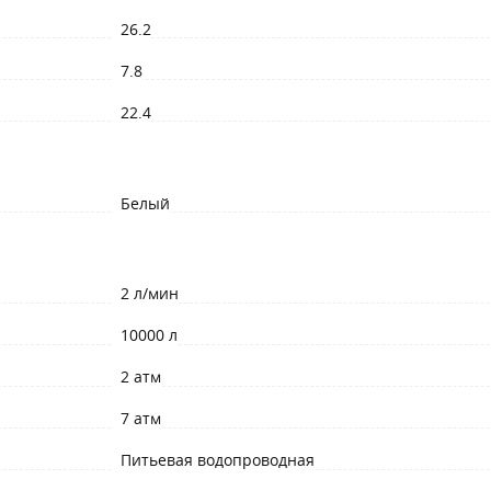
26.2
7.8
22.4
Белый
2 л/мин
10000 л
2 атм
7 атм
Питьевая водопроводная