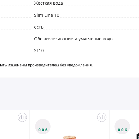
Жесткая вода
Slim Line 10
есть
Обезжелезивание и умягчение воды
SL10
быть изменены производителем без уведомления.
0·0·6
0·0·6