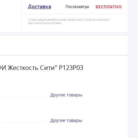
Доставка
БЕСПЛАТНО
Послезавтра
*Указанная дата является ориентировочной и может отличаться от
фактической даты доставки
И Жесткость Сити" Р123Р03
Другие товары
Другие товары