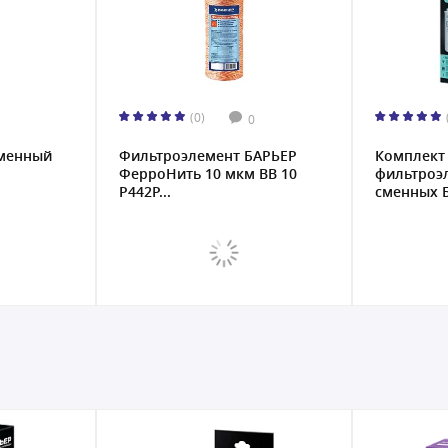
(0)
0
сменный
Фильтроэлемент БАРЬЕР
Комплект
ФерроНить 10 мкм BB 10
фильтроэ
Р442Р...
сменных 
Опт...