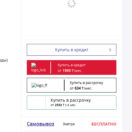
Купить в кредит
оды)
Купить в кредит
от
1993
₸/
мес.
Купить в рассрочку
от
634
₸/
мес.
Купить в рассрочку
от
2533
₸ x 6 мес.
Самовывоз
БЕСПЛАТНО
Завтра