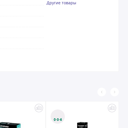
Другие товары
0·0·6