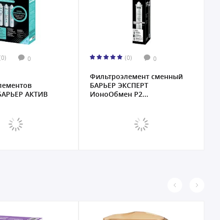
(0)
(0)
0
0
Фильтроэлемент сменный
К
лементов
БАРЬЕР ЭКСПЕРТ
М
БАРЬЕР АКТИВ
ИоноОбмен Р2...
Р