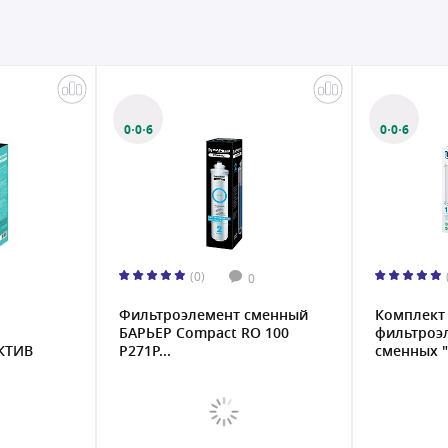
0·0·6
0·0·6
(0)
0
Фильтроэлемент сменный
Комплект
БАРЬЕР Compact RO 100
фильтроэ
КТИВ
Р271Р...
сменных 
Ж...