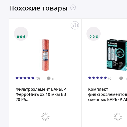
Похожие товары
0·0·6
0·0·6
(0)
(0)
0
0
Фильтроэлемент БАРЬЕР
Комплект
ФерроНить х2 10 мкм BB
фильтроэлементов
20 Р5...
сменных БАРЬЕР А
Опт...