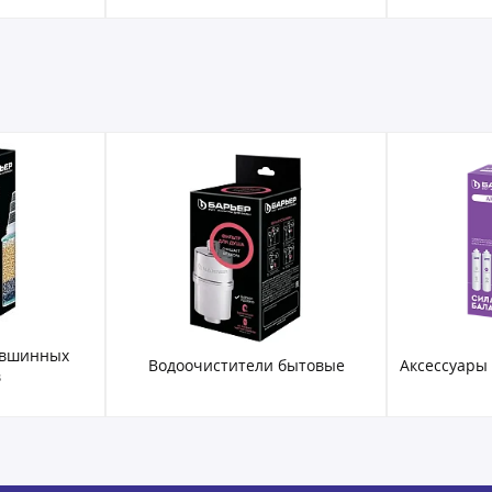
увшинных
Водоочистители бытовые
Аксессуары
в