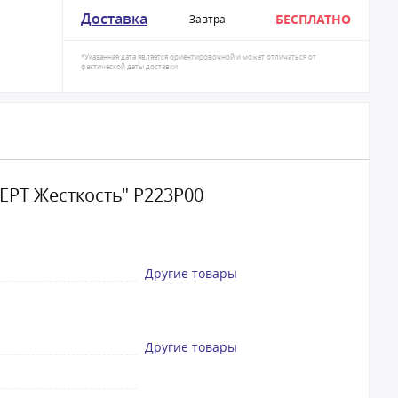
Доставка
БЕСПЛАТНО
Завтра
*Указанная дата является ориентировочной и может отличаться от
фактической даты доставки
РТ Жесткость" Р223Р00
Другие товары
Другие товары