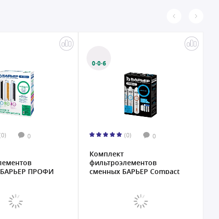
0·0·6
(0)
(0)
0
0
Комплект
К
лементов
фильтроэлементов
ф
"БАРЬЕР ПРОФИ
сменных БАРЬЕР Compact
с
O...
..