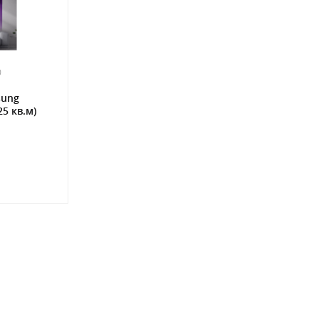
0
sung
5 кв.м)