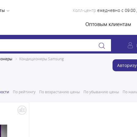
ты
Колл-центр
ежедневно с 09:00 
Оптовым клиентам
ионеры
Кондиционеры Samsung
Авторизу
ности
По рейтингу
По возрастанию цены
По убыванию цены
По наим