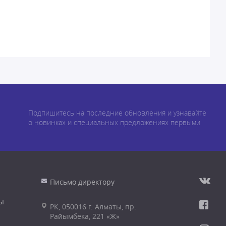
Подпишитесь на последние обновления и узнавайте
о новинках и специальных предложениях первыми
Письмо директору
ы
РК, 050016 г. Алматы, пр.
Райымбека, 221 «Ж»