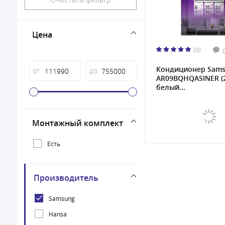
Цена
(0)
Кондиционер Sam
от
до
AR09BQHQASINER (2
белый...
Монтажный комплект
Есть
Производитель
Samsung
Hansa