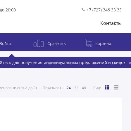
до 20:00
+7 (727) 346 33 33
Контакты
Войти
Сравнить
Корзина
йтесь для получения индивидуальных предложений и скидок
енованию(от А до Я)
Показывать:
24
32
48
Вид: