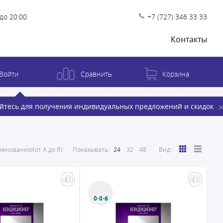
до 20:00
+7 (727) 346 33 33
Контакты
Войти
Сравнить
Корзина
йтесь для получения индивидуальных предложений и скидок
енованию(от А до Я)
Показывать:
24
32
48
Вид:
0·0·6