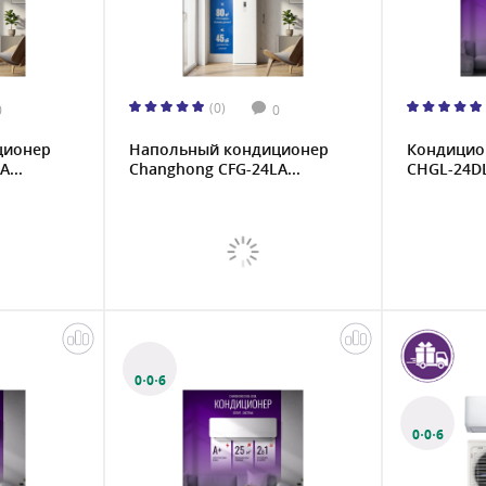
(0)
0
0
ционер
Напольный кондиционер
Кондицио
...
Changhong CFG-24LA...
CHGL-24D
0·0·6
0·0·6