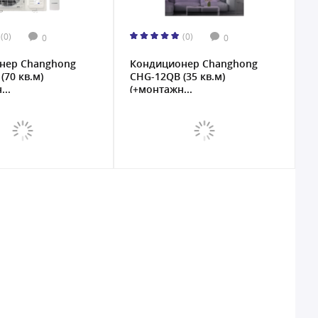
(0)
(0)
0
0
нер Changhong
Кондиционер Changhong
(70 кв.м)
CHG-12QB (35 кв.м)
...
(+монтажн...