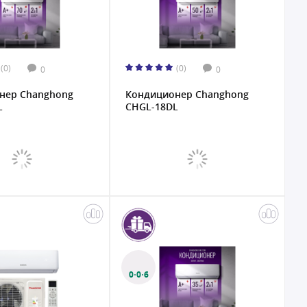
(0)
(0)
0
0
нер Changhong
Кондиционер Changhong
L
CHGL-18DL
0·0·6