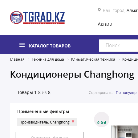
Ваш город:
Алма
Акции
КАТАЛОГ ТОВАРОВ
Главная
Техника для дома
Климатическая техника
Кондиц
Кондиционеры Changhong
Товары
1-8
из
8
Сортировать:
По популяр
Примененные фильтры
Производитель: Changhong
0·0·6
Очистить фильтр