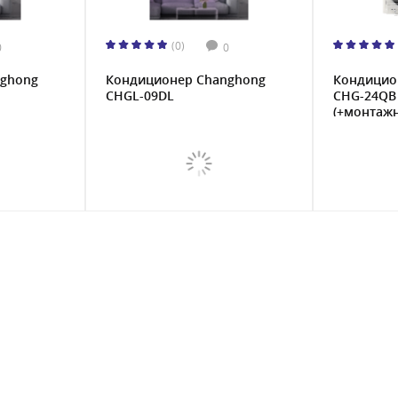
(0)
0
0
nghong
Кондиционер Changhong
Кондицио
CHGL-09DL
CHG-24QB 
(+монтажн