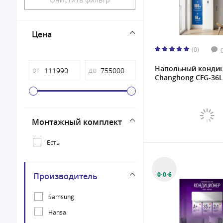
Цена
(0)
Напольный конди
от
до
Changhong CFG-36LA
Монтажный комплект
Есть
0·0·6
Производитель
Samsung
Hansa