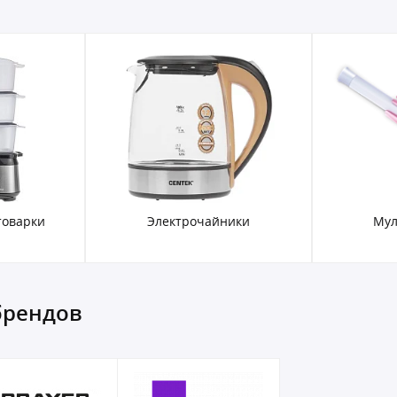
товарки
Электрочайники
Мул
брендов