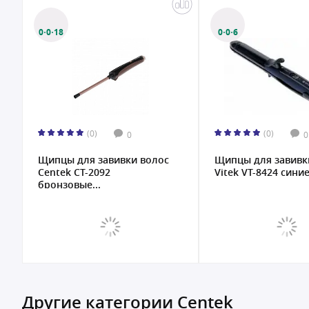
0·0·18
0·0·6
(0)
(0)
0
0
Щипцы для завивки волос
Щипцы для завивк
Centek CT-2092
Vitek VT-8424 синие.
бронзовые...
Другие категории Centek