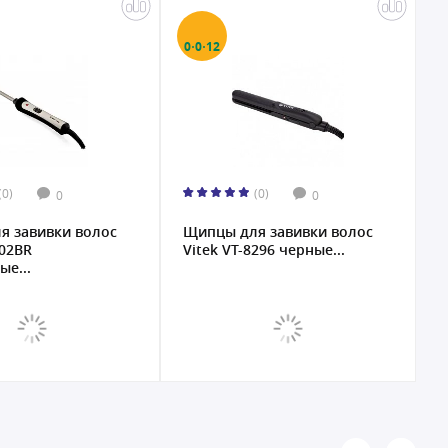
0·0·12
0
(0)
(0)
0
0
я завивки волос
Щипцы для завивки волос
Щ
02BR
Vitek VT-8296 черные...
C
ые...
б