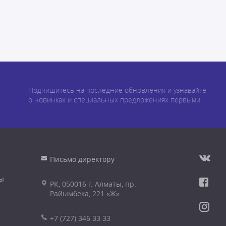
Подпишитесь на последние обновления и узнавайте
о новинках и специальных предложениях первыми
Письмо директору
ы
РК, 050016 г. Алматы, пр.
Райымбека, 221 «Ж»
+7 (727) 346 33 33