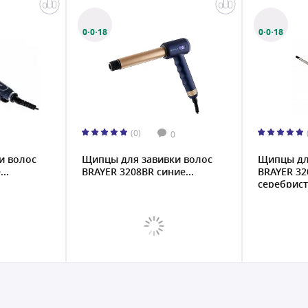
0·0·18
0·0·18
(0)
0
и волос
Щипцы для завивки волос
Щипцы дл
..
BRAYER 3208BR синие...
BRAYER 32
серебрист