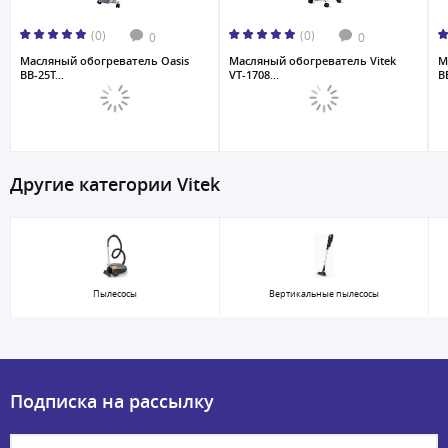
(0)
(0)
0
0
Масляный обогреватель Oasis
Масляный обогреватель Vitek
М
BB-25T...
VT-1708...
BB
Другие категории Vitek
Пылесосы
Вертикальные пылесосы
Подписка на рассылку