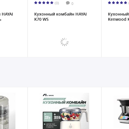
(0)
0
 HAYAI
Кухонный комбайн HAYAI
Кухонный
ь
K70 WS
Kenwood 