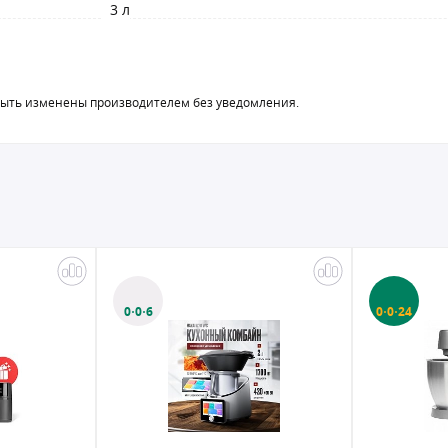
3 л
быть изменены производителем без уведомления.
0·0·6
0·0·24