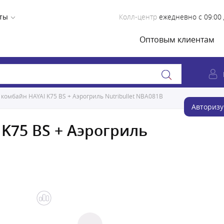
ты
Колл-центр
ежедневно с 09:00 
Оптовым клиентам
комбайн HAYAI K75 BS + Аэрогриль Nutribullet NBA081B
Авторизу
K75 BS + Аэрогриль