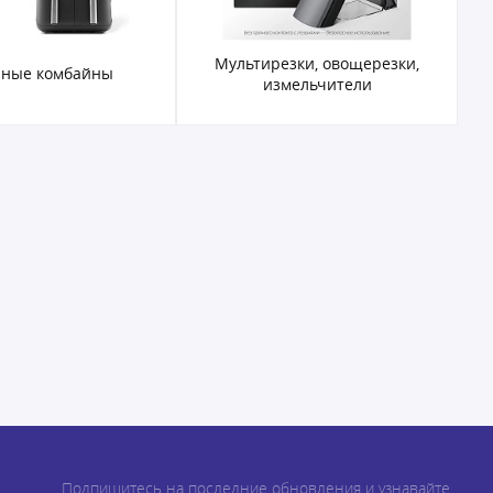
Мультирезки, овощерезки,
нные комбайны
измельчители
Подпишитесь на последние обновления и узнавайте