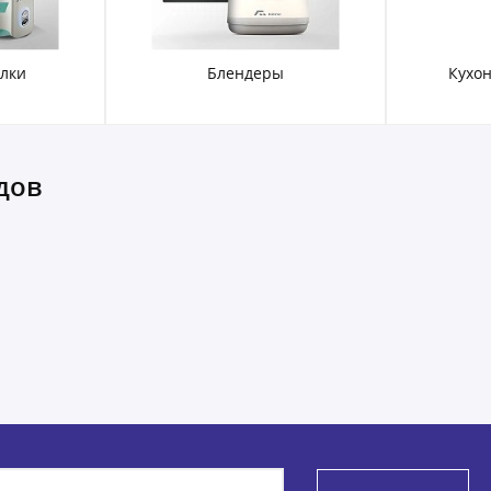
лки
Блендеры
Кухо
дов