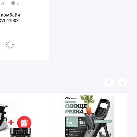
(0)
0
 комбайн
KVL4100S