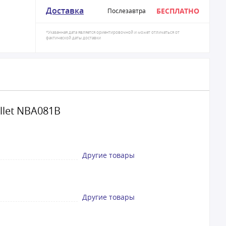
Доставка
БЕСПЛАТНО
Послезавтра
*Указанная дата является ориентировочной и может отличаться от
фактической даты доставки
llet NBA081B
Другие товары
Другие товары