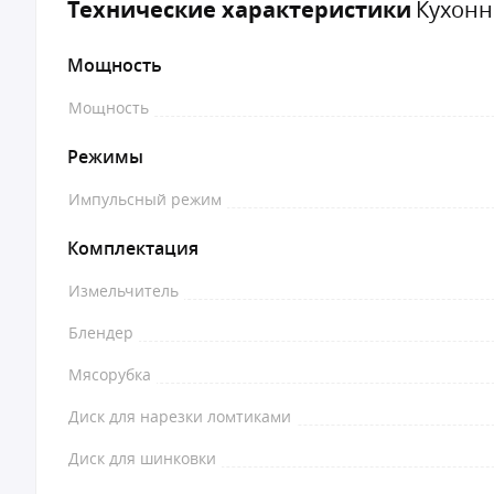
Технические характеристики
Кухонн
Мощность
Мощность
Режимы
Импульсный режим
Комплектация
Измельчитель
Блендер
Мясорубка
Диск для нарезки ломтиками
Диск для шинковки