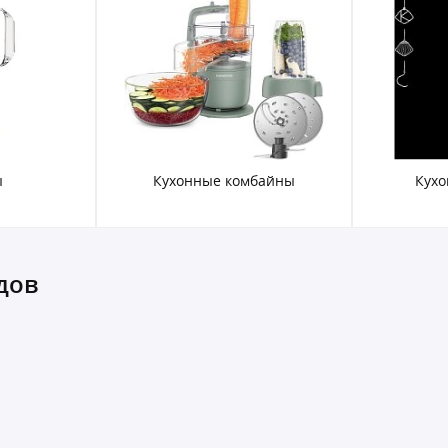
ы
Кухонные комбайны
Кух
дов