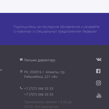
Подпишитесь на последние обновления и узнавайте
о новинках и специальных предложениях первыми
Письмо директору
ы
РК, 050016 г. Алматы, пр.
Райымбека, 221 «Ж»
+7 (727) 346 33 33
+7 (707) 346 33 33
Принимаем звонки с 9.00 до
20.00. Без выходных.