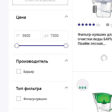
Цена
(0)
Фильтр-кувшин дл
от
до
очистки воды БАР
Прайм лесная...
Производитель
Барьер
0·0·6
Тип фильтра
Фильтр-кувшин