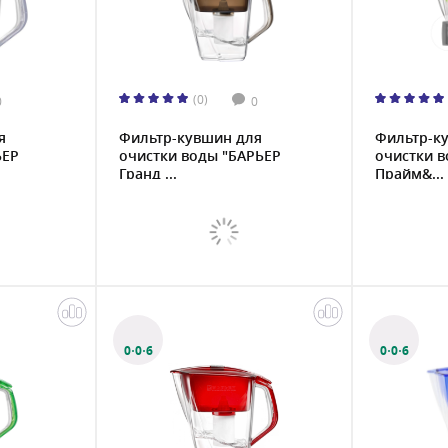
(0)
0
0
я
Фильтр-кувшин для
Фильтр-к
ЬЕР
очистки воды "БАРЬЕР
очистки в
Гранд ...
Прайм&...
0·0·6
0·0·6