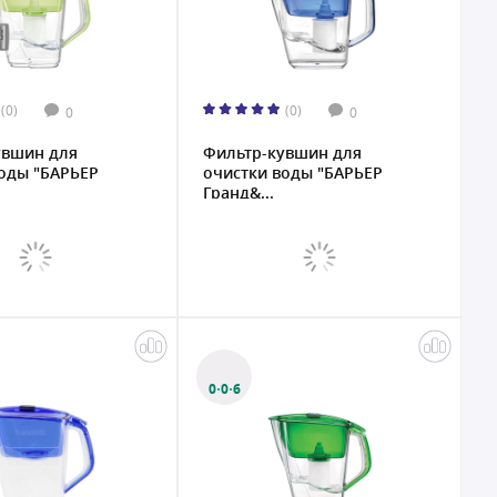
(0)
(0)
0
0
увшин для
Фильтр-кувшин для
оды "БАРЬЕР
очистки воды "БАРЬЕР
Гранд&...
0·0·6