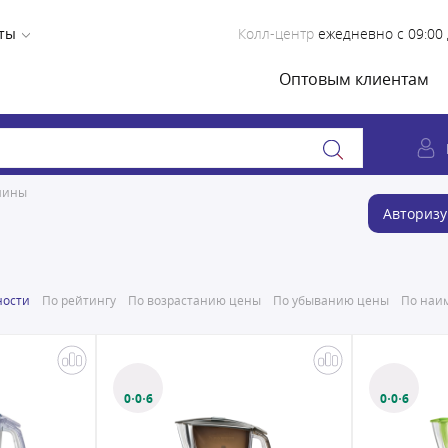
ты
Колл-центр
ежедневно с 09:00 
Оптовым клиентам
шины
Авторизу
ности
По рейтингу
По возрастанию цены
По убыванию цены
По наим
0·0·6
0·0·6