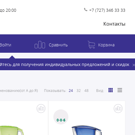
до 20:00
+7 (727) 346 33 33
Контакты
Войти
Сравнить
Корзина
йтесь для получения индивидуальных предложений и скидок
енованию(от А до Я)
Показывать:
24
32
48
Вид:
0·0·6