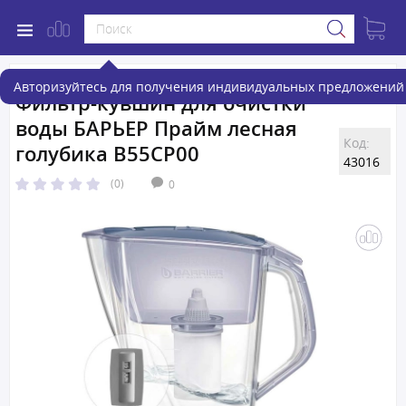
Авторизуйтесь для получения индивидуальных предложений 
Фильтр-кувшин для очистки
воды БАРЬЕР Прайм лесная
Код:
голубика В55СР00
43016
(0)
0