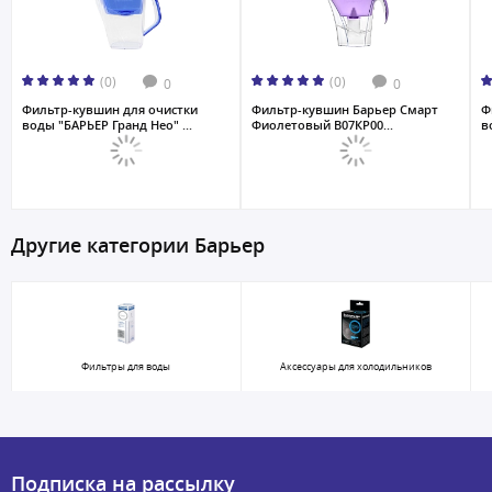
(0)
(0)
0
0
Фильтр-кувшин для очистки
Фильтр-кувшин Барьер Смарт
Ф
воды "БАРЬЕР Гранд Нео" ...
Фиолетовый В07КР00...
в
Другие категории Барьер
Фильтры для воды
Аксессуары для холодильников
Подписка на рассылку