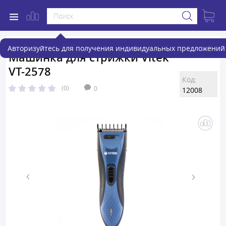
Авторизуйтесь для получения индивидуальных предложений 
Машинка для стрижки Vitek
VT-2578
Код:
(0)
0
12008