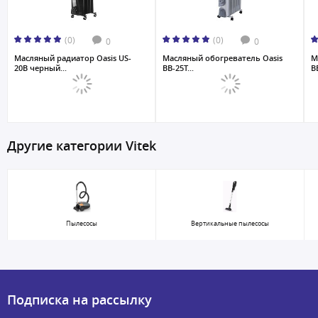
(0)
(0)
0
0
Масляный радиатор Oasis US-
Масляный обогреватель Oasis
М
20B черный...
BB-25T...
BB
Другие категории Vitek
Пылесосы
Вертикальные пылесосы
Подписка на рассылку