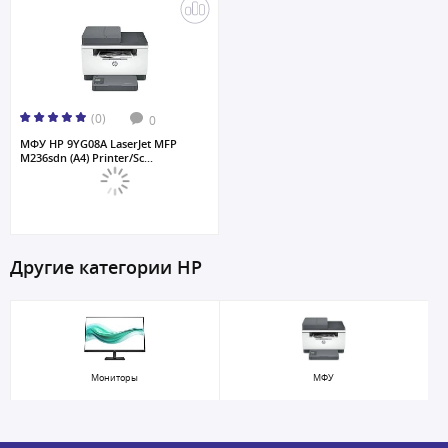
(0)
0
МФУ HP 9YG08A LaserJet MFP
M236sdn (A4) Printer/Sc...
Другие категории HP
Мониторы
МФУ