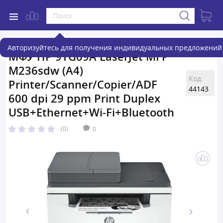
Авторизуйтесь для получения индивидуальных предложений 
МФУ HP 9YG09A LaserJet MFP
M236sdw (A4)
Код:
Printer/Scanner/Copier/ADF
44143
600 dpi 29 ppm Print Duplex
USB+Ethernet+Wi-Fi+Bluetooth
(0)
0